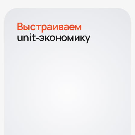
Устали от ручного Excel
и хотите
автоматизировать
аналитику