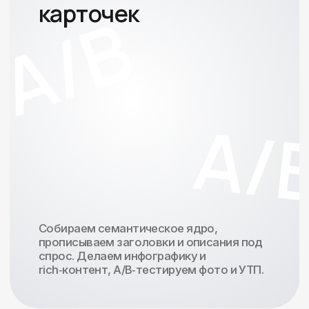
Селлер/бренд с GMV от 10
млн ₽/мес
Ищете команду, которая
возьмёт рост под ключ
и будет отвечать по KPI