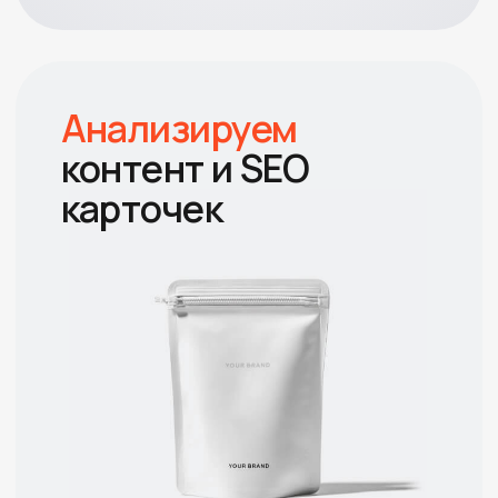
Собираем семантическое ядро,
прописываем заголовки и описания под
спрос. Делаем инфографику и
rich‑контент, A/B‑тестируем фото и УТП.
Выстраиваем
unit‑экономику