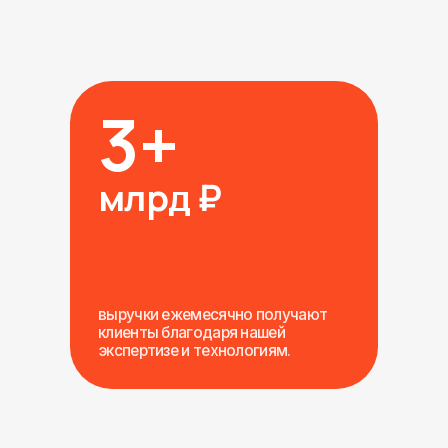
Производитель и издатель настольных игр
Выполнение сезонного
плана продаж
Особенность бизнеса - ярко выраженная
сезонность: ноябрь-декабрь являются
ключевыми месяцами продаж, когда оборот
возрастает в 5 раз относительно обычного
месяца.
Объем продаж:
99.89%
ДРР (доля рекламных расходов):