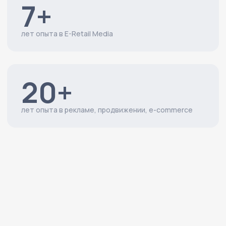
3+
млрд ₽
выручки ежемесячно получают
клиенты благодаря нашей
экспертизе и технологиям.
Посмотреть кейсы