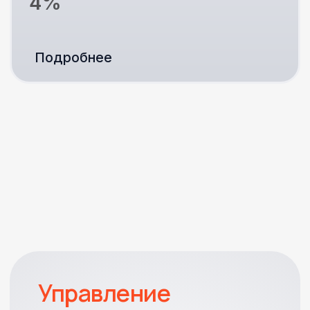
Собираем семантическое ядро,
прописываем заголовки и описания под
спрос. Делаем инфографику
и rich‑контент, A/B‑тестируем фото
и УТП.
Контроль
и оптимизация
рекламных затрат