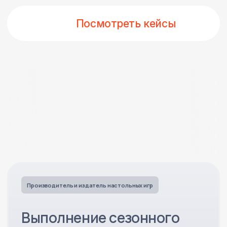
+15% к плану
Подробнее
Крупный бренд детской одежды
Увеличение
товарооборота до 3 млрд.
рублей
Особенность бизнеса - Куртки для мальчиков и
девочек селлер реализовывал сразу на двух
площадках – OZON и Wildberries.
Объем продаж:
+312% роста
оборота
ДРР (доля рекламных расходов):