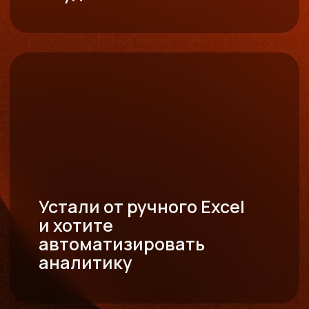
+7 (499) 110 07-47
Почта:
ecom@pointsgroup.ru
Соц. сети:
Политика конфиденциальности
Согласие на обработку персональных данных
Created by Margo